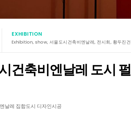
EXHIBITION
Exhibition
,
show
,
서울도시건축비엔날레
,
전시회
,
황두진건
도시건축비엔날레 도시 펄
비엔날레 집합도시 디자인시공