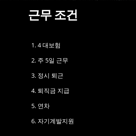
근무 조건
4 대보험
주 5일 근무
정시 퇴근
퇴직금 지급
연차
자기계발지원