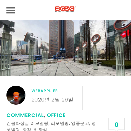
WEBAPPLIER
2020년 2월 29일
COMMERCIAL
,
OFFICE
건물화장실 리모델링
,
리모델링
,
영풍문고
,
영
0
풍빌딩
,
종각
,
화장실