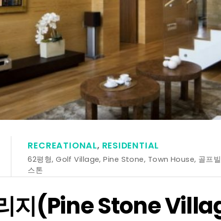
RECREATIONAL
,
RESIDENTIAL
62평형
,
Golf Village
,
Pine Stone
,
Town House
,
골프
스톤
(Pine Stone Villa