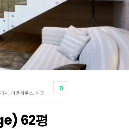
0
빌리지
,
타운하우스
,
파인
ge) 62평