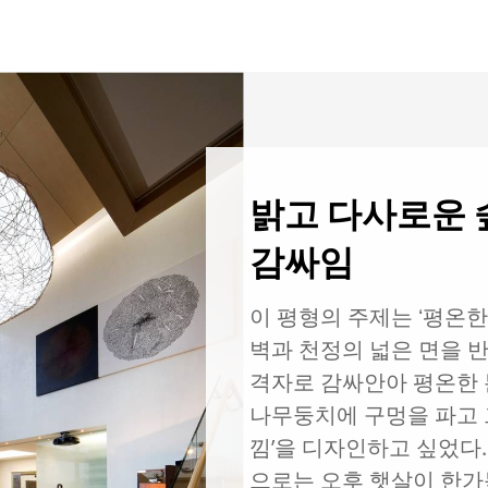
밝고 다사로운 
감싸임
이 평형의 주제는 ʻ평온한
벽과 천정의 넓은 면을 
격자로 감싸안아 평온한 
나무둥치에 구멍을 파고 
낌ʼ을 디자인하고 싶었다.
으로는 오후 햇살이 한가