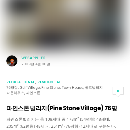
WEBAPPLIER
2009년 4월 30일
RECREATIONAL
,
RESIDENTIAL
76평형
,
Golf Village
,
Pine Stone
,
Town House
,
골프빌리지
,
0
타운하우스
,
파인스톤
파인스톤 빌리지(Pine Stone Village) 76평
파인스톤빌리지는 총 108세대 중 178m² (54평형) 48세대,
205m² (62평형) 48세대, 251m² (76평형) 12세대로 구분된다.