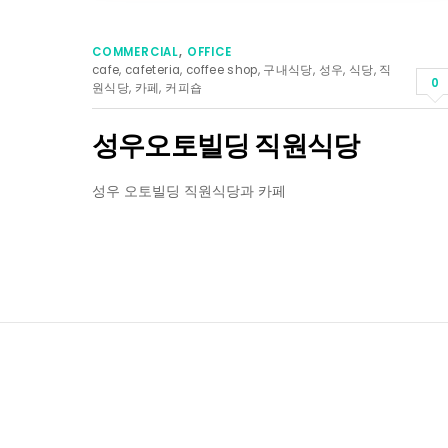
COMMERCIAL
,
OFFICE
cafe
,
cafeteria
,
coffee shop
,
구내식당
,
성우
,
식당
,
직
0
원식당
,
카페
,
커피숍
성우오토빌딩 직원식당
성우 오토빌딩 직원식당과 카페