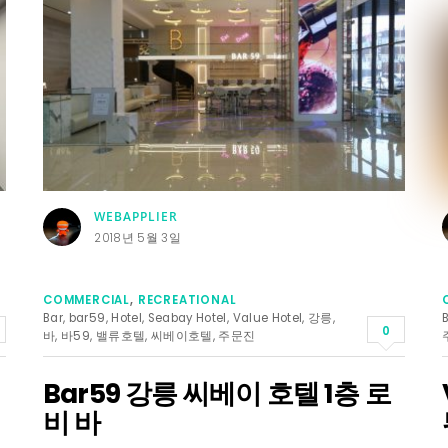
WEBAPPLIER
2018년 5월 3일
COMMERCIAL
,
RECREATIONAL
Bar
,
bar59
,
Hotel
,
Seabay Hotel
,
Value Hotel
,
강릉
,
0
바
,
바59
,
밸류호텔
,
씨베이호텔
,
주문진
Bar59 강릉 씨베이 호텔 1층 로
비 바